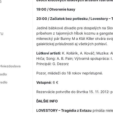
G
19:00 / Otvorenie kasy
20:00 / Začiatok bez potlesku / Lovestory – 
Jediné bábkové divadlo pre dospelých na Slo
príbehom z tajomných hĺbok kozmu a gangste
TU
milenecký pár Bunny M a Klát Killer otvára sv
galaktickej príslušnosti aj všetkých pohlaví.
Lútkoví artisti:
K. Kollárik, A. Kováč; Muzika:
Hrča; Song: A. B. Pain; Výtvarná spolupráca: 
Principál: G. Dezorz
 Hviezdoslava
Pozor, mládeži do 18 rokov neprístupné.
vadlo
vadlo
Vstupné:
6 €
Rezervácie potvrďte do štvrtka 15. 11. 2012
ĎALŠIE INFO
LOVESTORY – Tragédia z Extazu
prináša nie