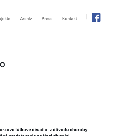
ojekte
Archív
Press
Kontakt
lo
orzovo lútkove divadlo, z dôvodu choroby
šné predstavenie na Noci divadiel.