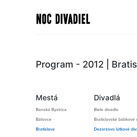
Skočiť
na
hlavný
obsah
Program - 2012 | Brati
Mestá
Divadlá
Banská Bystrica
Biele divadlo
Bátovce
Bratislavské bábkové 
Bratislava
Dezorzovo lútkové div