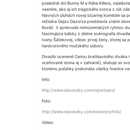
posledné dni Bunny M a Kláta Killera, najsláv
vesmíre, ako aj ich tragického konca z rúk z
hlavných úlohách novej bizarnej komédie sa po
režiséra Gejzu Dezorza predstavia známi slovens
Kováč. V sprievode mimozemských rytmov dua
fascinujúce bábky z dielne scénografa divadl
Ivany Šátekovej, vôbec prvej ženy, ktorej sa p
hardcorového mužského súboru.
Divadlo ocenené Cenou bratilsavkého diváka 
oceňované doma aj v zahraničí, sľubuje so sv
ktorému poľahky prekonáte všetky hranice vesm
Info:
http://www.dezolutky.com/repertoaro/
Foto:
http://www.dezolutky.com/lovestory/foto/
Video: