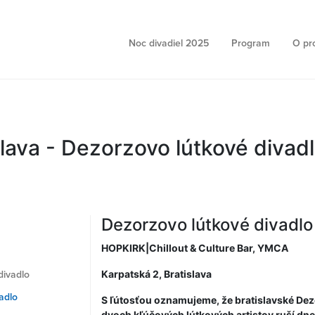
Noc divadiel 2025
Program
O pr
slava - Dezorzovo lútkové divad
Dezorzovo lútkové divadlo
HOPKIRK|Chillout & Culture Bar, YMCA
Karpatská 2, Bratislava
divadlo
adlo
S ľútosťou oznamujeme, že bratislavské Dez
dvoch kľúčových lútkových artistov ruší dne