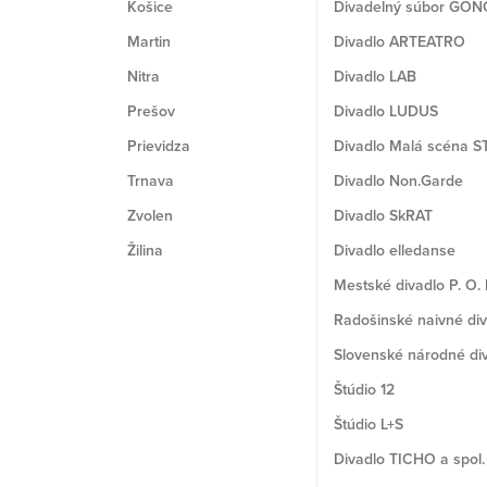
Košice
Divadelný súbor GON
Martin
Divadlo ARTEATRO
Nitra
Divadlo LAB
Prešov
Divadlo LUDUS
Prievidza
Divadlo Malá scéna S
Trnava
Divadlo Non.Garde
Zvolen
Divadlo SkRAT
Žilina
Divadlo elledanse
Mestské divadlo P. O.
Radošinské naivné di
Slovenské národné di
Štúdio 12
Štúdio L+S
Divadlo TICHO a spol.