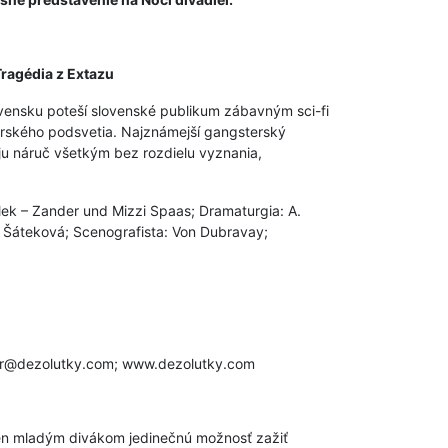
Tragédia z Extazu
vensku poteší slovenské publikum zábavným sci-fi
rského podsvetia. Najznámejší gangsterský
oju náruč všetkým bez rozdielu vyznania,
 Alek – Zander und Mizzi Spaas; Dramaturgia: A.
I. Šáteková; Scenografista: Von Dubravay;
: pr@dezolutky.com; www.dezolutky.com
len mladým divákom jedinečnú možnosť zažiť