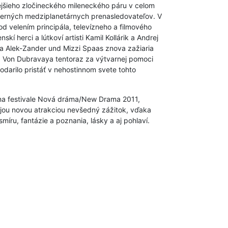
nejšieho zločineckého mileneckého páru v celom
ákerných medziplanetárnych prenasledovateľov. V
d velením principála, televízneho a filmového
kí herci a lútkoví artisti Kamil Kollárik a Andrej
 Alek-Zander und Mizzi Spaas znova zažiaria
a Von Dubravaya tentoraz za výtvarnej pomoci
odarilo pristáť v nehostinnom svete tohto
na festivale Nová dráma/New Drama 2011,
ojou novou atrakciou nevšedný zážitok, vďaka
íru, fantázie a poznania, lásky a aj pohlaví.