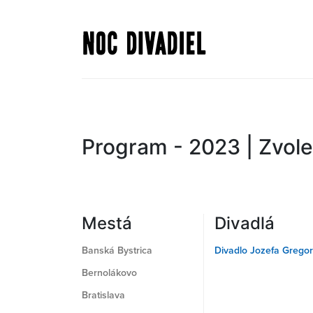
Skočiť
na
hlavný
obsah
Program - 2023 | Zvole
Mestá
Divadlá
Banská Bystrica
Divadlo Jozefa Grego
Bernolákovo
Bratislava