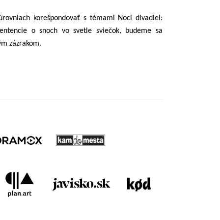
rovniach korešpondovať s témami Noci divadiel:
entencie o snoch vo svetle sviečok, budeme sa
ným zázrakom.
el v roku 2025