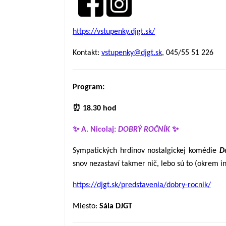
https://vstupenky.djgt.sk/
Kontakt:
vstupenky@djgt.sk
, 045/55 51 226
Program:
⏰ 18.30 hod
✨ A. Nicolaj:
DOBRÝ ROČNÍK
✨
Sympatických hrdinov nostalgickej komédie
D
snov nezastaví takmer nič, lebo sú to (okrem i
https://djgt.sk/predstavenia/dobry-rocnik/
Miesto:
Sála DJGT