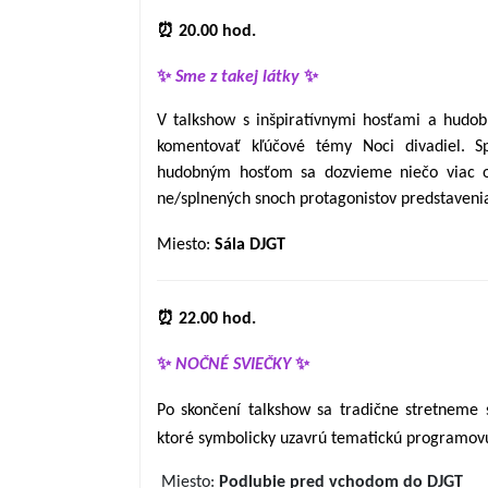
⏰ 20.00 hod.
✨
Sme z takej látky
✨
V talkshow s inšpiratívnymi hosťami a hud
komentovať kľúčové témy Noci divadiel. 
hudobným hosťom sa dozvieme niečo viac o 
ne/splnených snoch protagonistov predstaveni
Miesto:
Sála DJGT
⏰ 22.00 hod.
✨
NOČNÉ SVIEČKY
✨
Po skončení talkshow sa tradične stretneme
ktoré symbolicky uzavrú tematickú programovú
Miesto:
Podlubie pred vchodom do DJGT