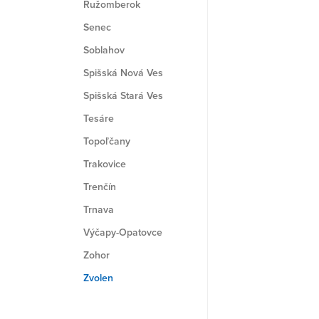
Ružomberok
Senec
Soblahov
Spišská Nová Ves
Spišská Stará Ves
Tesáre
Topoľčany
Trakovice
Trenčín
Trnava
Výčapy-Opatovce
Zohor
Zvolen