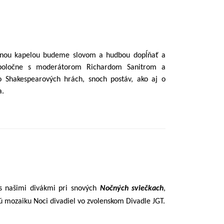
obnou kapelou budeme slovom a hudbou dopĺňať a
Spoločne s moderátorom Richardom Sanitrom a
Shakespearových hrách, snoch postáv, ako aj o
a.
 s našimi divákmi pri snových
Nočných sviečkach
,
 mozaiku Noci divadiel vo zvolenskom Divadle JGT.