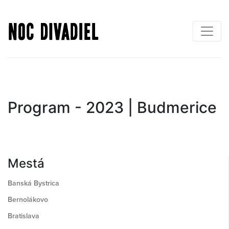
Skočiť
na
hlavný
obsah
Program - 2023 | Budmerice
Mestá
Banská Bystrica
Bernolákovo
Bratislava