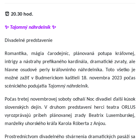
⏰ 20.30 hod.
✨
Tajomný náhrdelník
✨
Divadelné predstavenie
Romantika, mágia čarodejníc, plánovaná potupa kráľovnej,
intrigy a nástrahy prefíkaného kardinála, dramatické zvraty, ale
hlavne osudové perly kráľovninho náhrdelníka. Toto všetko je
možné zažiť v Budmerickom kaštieli 18. novembra 2023 počas
scénického podujatia
Tajomný náhrdelník
.
Počas tretej novembrovej soboty odhalí Noc divadiel ďalší kúsok
slovenských dejín. V druhom predstavení herci teatra ORLUS
vyrozprávajú príbeh plánovanej zrady Beatrix Luxemburskej,
manželky uhorského kráľa Karola Róberta z Anjou.
Prostredníctvom divadelného stvárnenia dramatických pasáží sa