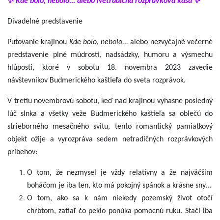
✨
Kde bolo, nebolo... alebo Netradičná rozprávková kaša
✨
Divadelné predstavenie
Putovanie krajinou
Kde bolo, nebolo...
alebo nezvyčajné večerné
predstavenie plné múdrosti, nadsádzky, humoru a výsmechu
hlúposti, ktoré v sobotu 18. novembra 2023 zavedie
návštevníkov Budmerického kaštieľa do sveta rozprávok.
V tretiu novembrovú sobotu, keď nad krajinou vyhasne posledný
lúč slnka a všetky veže Budmerického kaštieľa sa oblečú do
strieborného mesačného svitu, tento romantický pamiatkový
objekt ožije a vyrozpráva sedem netradičných rozprávkových
príbehov:
O tom, že nezmysel je vždy relatívny a že najväčším
boháčom je iba ten, kto má pokojný spánok a krásne sny...
O tom, ako sa k nám niekedy pozemský život otočí
chrbtom, zatiaľ čo peklo ponúka pomocnú ruku. Stačí iba