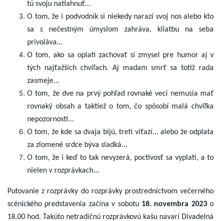
tú svoju natiahnuť...
O tom, že i podvodník si niekedy narazí svoj nos alebo kto
sa s nečestným úmyslom zahráva, kliatbu na seba
privoláva...
O tom, ako sa oplatí zachovať si zmysel pre humor aj v
tých najťažších chvíľach. Aj madam smrť sa totiž rada
zasmeje...
O tom, že dve na prvý pohľad rovnaké veci nemusia mať
rovnaký obsah a taktiež o tom, čo spôsobí malá chvíľka
nepozornosti...
O tom, že kde sa dvaja bijú, tretí víťazí... alebo že odplata
za zlomené srdce býva sladká...
O tom, že i keď to tak nevyzerá, poctivosť sa vyplatí, a to
nielen v rozprávkach...
Putovanie z rozprávky do rozprávky prostredníctvom večerného
scénického predstavenia začína v sobotu
18. novembra 2023
o
18.00 hod. Takúto netradičnú rozprávkovú kašu navarí Divadelná