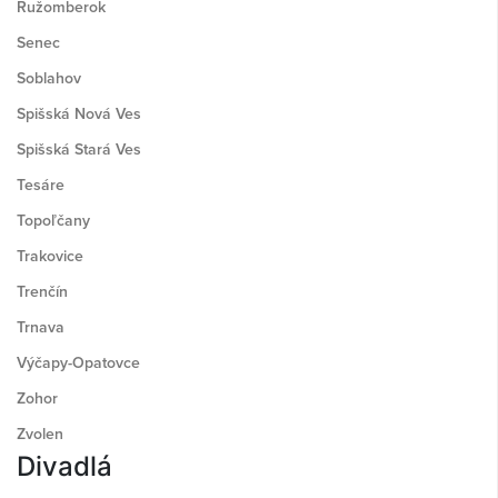
Ružomberok
Senec
Soblahov
Spišská Nová Ves
Spišská Stará Ves
Tesáre
Topoľčany
Trakovice
Trenčín
Trnava
Výčapy-Opatovce
Zohor
Zvolen
Divadlá