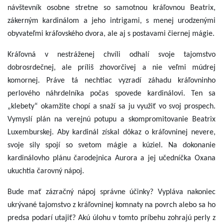
návštevník osobne stretne so samotnou kráľovnou Beatrix,
zákerným kardinálom a jeho intrigami, s menej urodzenými
obyvateľmi kráľovského dvora, ale aj s postavami čiernej mágie.
Kráľovná v nestráženej chvíli odhalí svoje tajomstvo
dobrosrdečnej, ale príliš zhovorčivej a nie veľmi múdrej
komornej. Práve tá nechtiac vyzradí záhadu kráľovninho
perlového náhrdelníka počas spovede kardinálovi. Ten sa
„klebety“ okamžite chopí a snaží sa ju využiť vo svoj prospech.
Vymyslí plán na verejnú potupu a skompromitovanie Beatrix
Luxemburskej. Aby kardinál získal dôkaz o kráľovninej nevere,
svoje sily spojí so svetom mágie a kúziel. Na dokonanie
kardinálovho plánu čarodejnica Aurora a jej učedníčka Oxana
ukuchtia čarovný nápoj.
Bude mať zázračný nápoj správne účinky? Vypláva nakoniec
ukrývané tajomstvo z kráľovninej komnaty na povrch alebo sa ho
predsa podarí utajiť? Akú úlohu v tomto príbehu zohrajú perly z