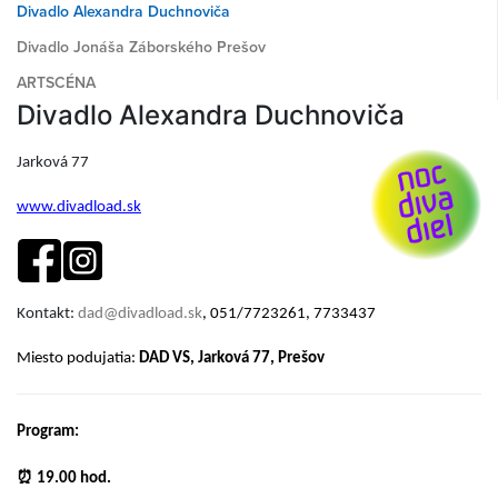
Divadlo Alexandra Duchnoviča
Divadlo Jonáša Záborského Prešov
ARTSCÉNA
Divadlo Alexandra Duchnoviča
Jarková 77
www.divadload.sk
Kontakt:
dad@divadload.sk
, 051/7723261, 7733437
Miesto podujatia:
DAD VS, Jarková 77, Prešov
Program:
⏰ 19.00 hod.