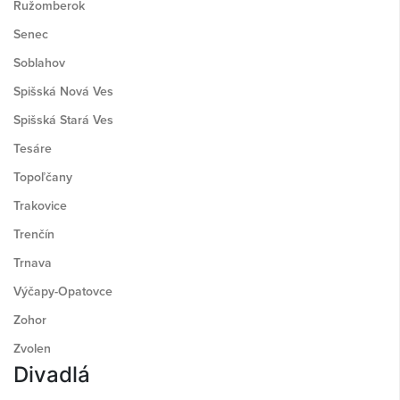
Ružomberok
Senec
Soblahov
Spišská Nová Ves
Spišská Stará Ves
Tesáre
Topoľčany
Trakovice
Trenčín
Trnava
Výčapy-Opatovce
Zohor
Zvolen
Divadlá