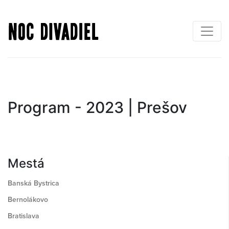
Skočiť
na
hlavný
obsah
Program - 2023 | Prešov
Mestá
Banská Bystrica
Bernolákovo
Bratislava