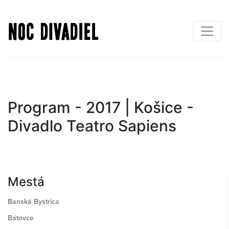
Skočiť
na
hlavný
obsah
Program - 2017 | Košice -
Divadlo Teatro Sapiens
Mestá
Banská Bystrica
Bátovce