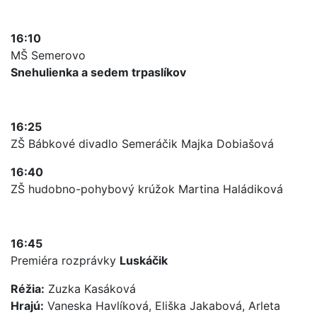
16:10
MŠ Semerovo
Snehulienka a sedem trpaslíkov
16:25
ZŠ Bábkové divadlo Semeráčik Majka Dobiašová
16:40
ZŠ hudobno-pohybový krúžok Martina Haládiková
16:45
Premiéra rozprávky
Luskáčik
Réžia:
Zuzka Kasáková
Hrajú:
Vaneska Havlíková, Eliška Jakabová, Arleta