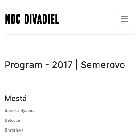
Skočiť
na
hlavný
obsah
Program - 2017 | Semerovo
Mestá
Banská Bystrica
Bátovce
Bratislava