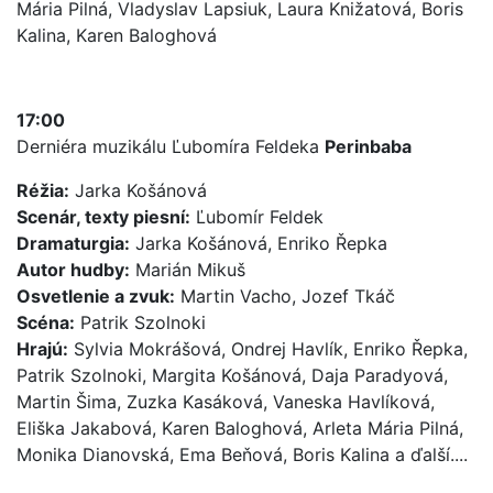
Mária Pilná, Vladyslav Lapsiuk, Laura Knižatová, Boris
Kalina, Karen Baloghová
17:00
Derniéra muzikálu Ľubomíra Feldeka
Perinbaba
Réžia:
Jarka Košánová
Scenár, texty piesní:
Ľubomír Feldek
Dramaturgia:
Jarka Košánová, Enriko Řepka
Autor hudby:
Marián Mikuš
Osvetlenie a zvuk:
Martin Vacho, Jozef Tkáč
Scéna:
Patrik Szolnoki
Hrajú:
Sylvia Mokrášová, Ondrej Havlík, Enriko Řepka,
Patrik Szolnoki, Margita Košánová, Daja Paradyová,
Martin Šima, Zuzka Kasáková, Vaneska Havlíková,
Eliška Jakabová, Karen Baloghová, Arleta Mária Pilná,
Monika Dianovská, Ema Beňová, Boris Kalina a ďalší....