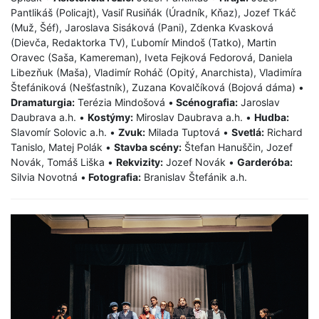
Pantlikáš (Policajt), Vasiľ Rusiňák (Úradník, Kňaz), Jozef Tkáč
(Muž, Šéf), Jaroslava Sisáková (Pani), Zdenka Kvasková
(Dievča, Redaktorka TV), Ľubomír Mindoš (Tatko), Martin
Oravec (Saša, Kamereman), Iveta Fejková Fedorová, Daniela
Libezňuk (Maša), Vladimír Roháč (Opitý, Anarchista), Vladimíra
Štefániková (Nešťastník), Zuzana Kovalčíková (Bojová dáma) •
Dramaturgia:
Terézia Mindošová •
Scénografia:
Jaroslav
Daubrava a.h. •
Kostýmy:
Miroslav Daubrava a.h. •
Hudba:
Slavomír Solovic a.h. •
Zvuk:
Milada Tuptová •
Svetlá:
Richard
Tanislo, Matej Polák •
Stavba scény:
Štefan Hanuščin, Jozef
Novák, Tomáš Liška •
Rekvizity:
Jozef Novák •
Garderóba:
Silvia Novotná •
Fotografia:
Branislav Štefánik a.h.