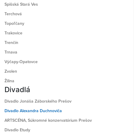
Spišská Stará Ves
Terchová
Topoľčany
Trakovice
Trenčín
Trnava
Výčapy-Opatovce
Zvolen
Žilina
Divadlá
Divadlo Jonáša Záborského Prešov
Divadlo Alexandra Duchnoviča
ARTSCÉNA, Súkromné konzervatórium Prešov
Divadlo Etudy