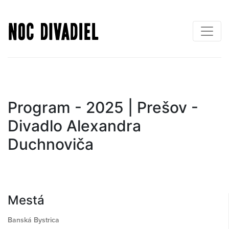
Skočiť
na
hlavný
obsah
Program - 2025 | Prešov -
Divadlo Alexandra
Duchnoviča
Mestá
Banská Bystrica