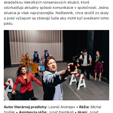
skladačkou niekoľkých nonsensových situácií, ktoré
odzrkadľujú aktuálny spôsob komunikácie v spoločnosti. Jedna
situácia je však najvýraznejšia. Nešťastník, chce skočiť zo skaly
a pred výčapom sa zbierajú ľudia aby mohli byť svedkami tohto
pádu.
Autor literárnej predlohy:
Leonid Andrejev •
Réžia:
Michal
Spišák •
Asistencia réžie:
Jozef Pantlikáš •
Hrajú:
Jozef