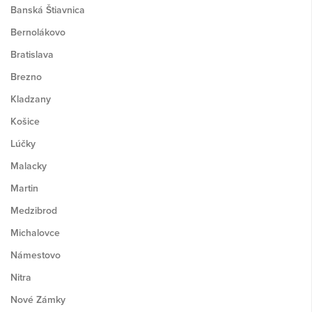
Banská Štiavnica
Bernolákovo
Bratislava
Brezno
Kladzany
Košice
Lúčky
Malacky
Martin
Medzibrod
Michalovce
Námestovo
Nitra
Nové Zámky