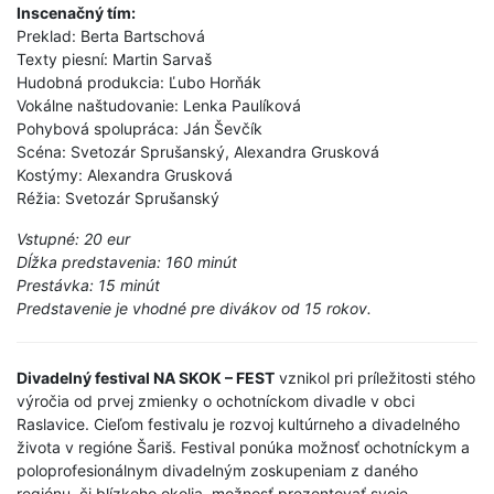
Inscenačný tím:
Preklad: Berta Bartschová
Texty piesní: Martin Sarvaš
Hudobná produkcia: Ľubo Horňák
Vokálne naštudovanie: Lenka Paulíková
Pohybová spolupráca: Ján Ševčík
Scéna: Svetozár Sprušanský, Alexandra Grusková
Kostýmy: Alexandra Grusková
Réžia: Svetozár Sprušanský
Vstupné: 20 eur
Dĺžka predstavenia: 160 minút
Prestávka: 15 minút
Predstavenie je vhodné pre divákov od 15 rokov.
Divadelný festival NA SKOK – FEST
vznikol pri príležitosti stého
výročia od prvej zmienky o ochotníckom divadle v obci
Raslavice. Cieľom festivalu je rozvoj kultúrneho a divadelného
života v regióne Šariš. Festival ponúka možnosť ochotníckym a
poloprofesionálnym divadelným zoskupeniam z daného
regiónu, či blízkeho okolia, možnosť prezentovať svoje