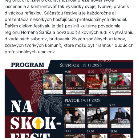
inscenácie a konfrontovať tak výsledky svojej tvorivej práce s
diváckou reflexiou. Súčasťou festivalu je každoročne aj
prezentácia niekoľkých hosťujúcich profesionálnych divadiel.
Ďalším cieľom festivalu je tiež posilniť kultúrne povedomie
regiónu Horného Šariša a povzbudiť šikovných ľudí k vytváraniu
divadelných súborov, budovaniu živých sociálnych vzťahov,
zdravých tvorivých komunít, ktoré môžu byť "liahňou" budúcich
profesionálnych umelcov.