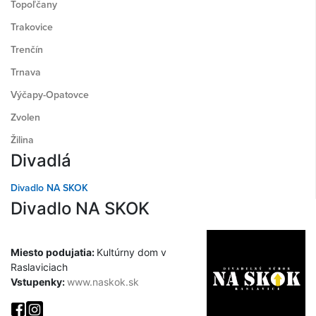
Topoľčany
Trakovice
Trenčín
Trnava
Výčapy-Opatovce
Zvolen
Žilina
Divadlá
Divadlo NA SKOK
Divadlo NA SKOK
Miesto podujatia:
Kultúrny dom v
Raslaviciach
Vstupenky:
www.naskok.sk