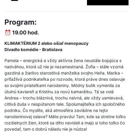
Program:
⏰ 19.00 hod.
KLIMAKTÉRIUM 2 alebo ošiaľ menopauzy
Divadlo komédie - Bratislava
Pamela – energická a vždy aktívna žena neustále bojujúca s
nadváhou, ktorá už nie je nezamestnaná. Žofia – stále vzorná
gazdiná a žiarlivo starostlivá manželka svojho Heňa. Marika –
príťažlivá podnikateľka po rozvode, ktorá práve dnes oslavuje
so svojimi priateľkami narodeniny. Módny butik vymenila za
útulnú kaviareň a Kristínu za novú kamarátku. Tá sa volá
Andrea – trochu bláznivá, trochu naivná, ale vždy usmievavá,
citlivá duša v nespútanom tele. Spolumajiteľka ich spoločného
podniku. Čo myslíte, aká atmosféra zavládne na tejto
narodeninovej oslave? Máte pravdu! Tam, kde sa stretne toľko
rozdielnych žien, ktoré sa dlho nevideli a majú si toho toľko čo
povedať, tam o dobrú náladu nie je núdza!