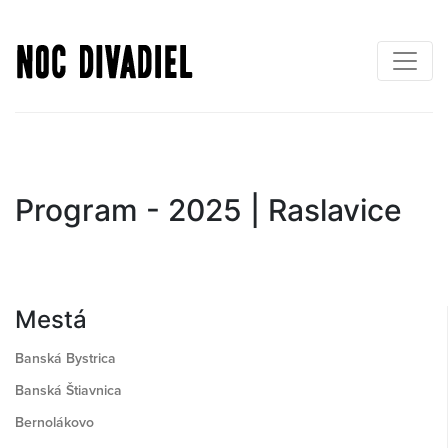
Skočiť
na
hlavný
obsah
Program - 2025 | Raslavice
Mestá
Banská Bystrica
Banská Štiavnica
Bernolákovo