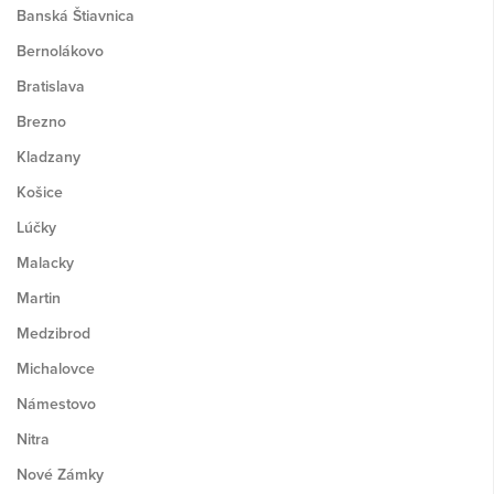
Banská Štiavnica
Bernolákovo
Bratislava
Brezno
Kladzany
Košice
Lúčky
Malacky
Martin
Medzibrod
Michalovce
Námestovo
Nitra
Nové Zámky