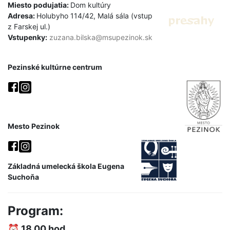
Miesto podujatia:
Dom kultúry
Adresa:
Holubyho 114/42, Malá sála (vstup
z Farskej ul.)
Vstupenky:
zuzana.bilska@msupezinok.sk
Pezinské kultúrne centrum
Mesto Pezinok
Základná umelecká škola Eugena
Suchoňa
Program:
⏰ 18.00 hod.