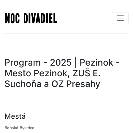
Skočiť
na
hlavný
obsah
Program - 2025 | Pezinok -
Mesto Pezinok, ZUŠ E.
Suchoňa a OZ Presahy
Mestá
Banská Bystrica