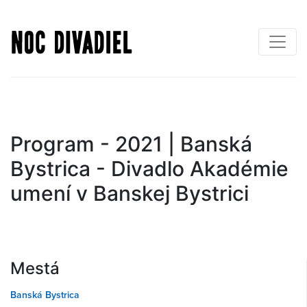
Skočiť
na
hlavný
obsah
Program - 2021 | Banská
Bystrica - Divadlo Akadémie
umení v Banskej Bystrici
Mestá
Banská Bystrica