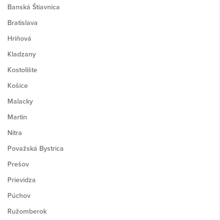
Banská Štiavnica
Bratislava
Hriňová
Kladzany
Kostolište
Košice
Malacky
Martin
Nitra
Považská Bystrica
Prešov
Prievidza
Púchov
Ružomberok