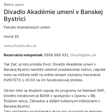
Štátna opera
Divadlo Akadémie umení v Banskej
Bystrici
Fakulta dramatických umení
Horná 95
www.divadlo.aku.sk
Rezervácia vstupeniek:
0908 669 932,
divadlo@aku.sk
Tak žiaľ, aj toto prináša život,
Divadlo Akadémie umení v
Banskej Bystrici
nemôže odohrať predstavenie naživo, napriek
tomu sa môžete tešiť na online-stream záznamu inscenácie
KVINTETO o 20:00 na ich facebookovej stránke.
Okrem toho sa študenti zapoja do programu na Námestí SNP,
ktorého iniciátorom je BDNR v spolupráci s Operou v BB,
Štúdiom tanca, Záhradou a ďalším kultúrnymi inštitúciami v
Banskej Bystrici.
Táto občiansko-spoločenská akcia má upozorniť na empatiu