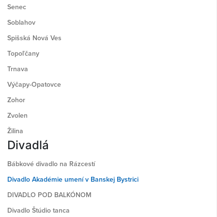
Senec
Soblahov
Spišská Nová Ves
Topoľčany
Trnava
Výčapy-Opatovce
Zohor
Zvolen
Žilina
Divadlá
Bábkové divadlo na Rázcestí
Divadlo Akadémie umení v Banskej Bystrici
DIVADLO POD BALKÓNOM
Divadlo Štúdio tanca