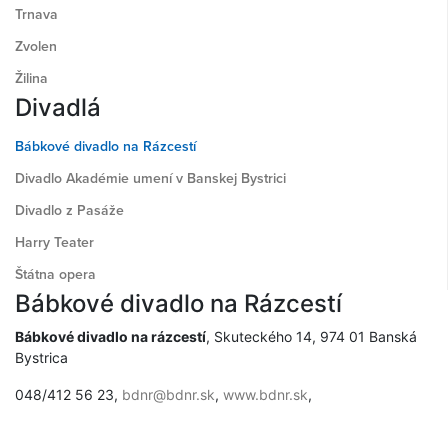
Trnava
Zvolen
Žilina
Divadlá
Bábkové divadlo na Rázcestí
Divadlo Akadémie umení v Banskej Bystrici
Divadlo z Pasáže
Harry Teater
Štátna opera
Bábkové divadlo na Rázcestí
Bábkové divadlo na rázcestí
, Skuteckého 14, 974 01 Banská
Bystrica
048/412 56 23,
bdnr@bdnr.sk
,
www.bdnr.sk
,