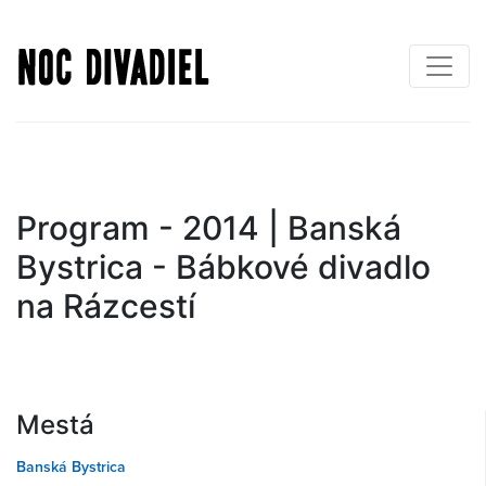
Skočiť
na
hlavný
obsah
Program - 2014 | Banská
Bystrica - Bábkové divadlo
na Rázcestí
Mestá
Banská Bystrica