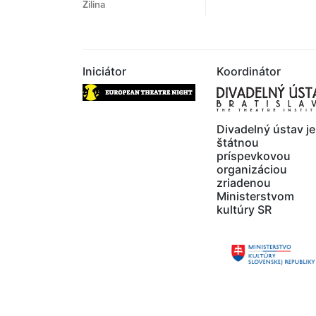
Žilina
Iniciátor
Koordinátor
Divadelný ústav je
štátnou
príspevkovou
organizáciou
zriadenou
Ministerstvom
kultúry SR