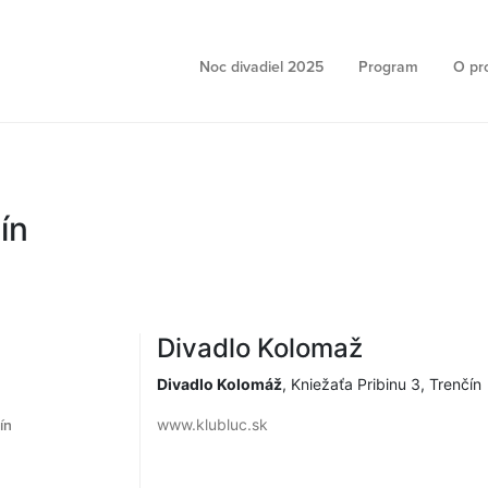
Noc divadiel 2025
Program
O pr
ín
Divadlo Kolomaž
Divadlo Kolomáž
, Kniežaťa Pribinu 3, Trenčín
www.klubluc.sk
ín