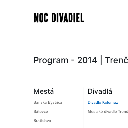
Skočiť
na
hlavný
obsah
Program - 2014 | Trenč
Mestá
Divadlá
Banská Bystrica
Divadlo Kolomaž
Bátovce
Mestské divadlo Trenč
Bratislava